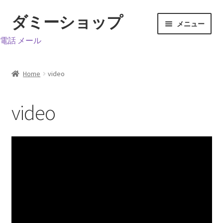
ダミーショップ
ナ
コ
メニュー
ビ
ン
電話
メール
ゲ
テ
ホーム
ー
ン
シ
ツ
video
Home
video
ョ
へ
ン
ス
お買い物カゴ
video
へ
キ
ス
ッ
サンプルページ
キ
プ
ッ
ショップ
プ
マイアカウント
支払い